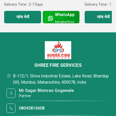
ईमानदारी यह है कि व्यवसाय कैसे संचालित किया जाता है।
Delivery Time : 2-7 Days
Delivery Time : 1 
प्रतिबद्धता वह है जो हम अपने प्रत्येक कर्मचारी, ग्राहक और समुदाय को बड़े
WhatsApp
जांच भेजें
जांच भेजें
पैमाने पर देते हैं।
Get Latest Price
विकास वह है जो हमें उस दुनिया के साथ प्रगति करने का अधिकार देता है
जो लगातार बदल रही है।
SHREE FIRE SERVICES
B-112/1, Shiva Industrial Estate, Lake Road, Bhandup
(W), Mumbai, Maharashtra, 400078, India
Mr Sagar Bhimrao Gogawale
Partner
08045816608