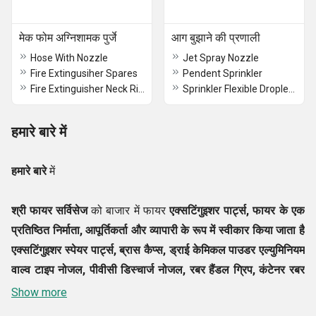
मेक फोम अग्निशामक पुर्जे
आग बुझाने की प्रणाली
Hose With Nozzle
Jet Spray Nozzle
Fire Extingusiher Spares
Pendent Sprinkler
Fire Extinguisher Neck Ring
Sprinkler Flexible Droplet Pipe
हमारे बारे में
हमारे बारे
में
श्री फायर सर्विसेज
को बाजार में फायर
एक्सटिंगुइशर पार्ट्स, फायर के एक
प्रतिष्ठित निर्माता, आपूर्तिकर्ता और व्यापारी के रूप में स्वीकार किया जाता है
एक्सटिंगुइशर स्पेयर पार्ट्स, ब्रास कैप्स, ड्राई केमिकल पाउडर एल्युमिनियम
वाल्व टाइप नोजल, पीवीसी डिस्चार्ज नोजल, रबर हैंडल ग्रिप, कंटेनर रबर
बुश, M.S.L. क्लिप
और क्लीन एजेंट टाइप फायर एक्सटिंगुइशर। इनके
Show more
साथ, हमारी फर्म ब्रास की एक विस्तृत श्रृंखला पेश करती है हैवी ड्यूटी